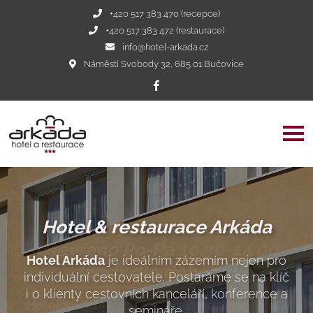
+420 517 383 470 (recepce)
+420 517 383 472 (restaurace)
info@hotel-arkada.cz
Náměstí Svobody 32, 685 01 Bučovice
Vynikající restaurace -
Otevřeno Po-Pá 10.30-14.00
(jindy dle dohody)
Hotel Arkáda
je ideálním zázemím nejen pro