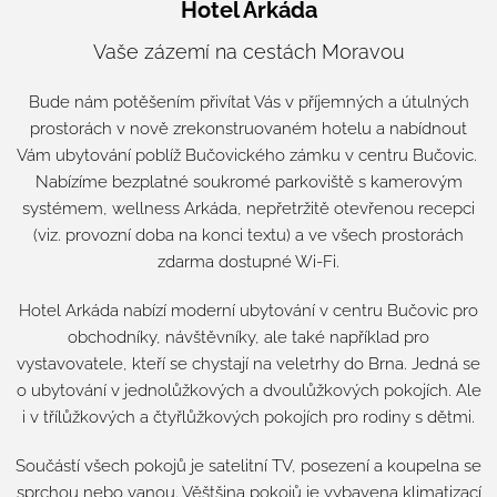
Hotel Arkáda
Vaše zázemí na cestách Moravou
Bude nám potěšením přivítat Vás v příjemných a útulných
prostorách v nově zrekonstruovaném hotelu a nabídnout
Vám ubytování poblíž Bučovického zámku v centru Bučovic.
Nabízíme bezplatné soukromé parkoviště s kamerovým
systémem, wellness Arkáda, nepřetržitě otevřenou recepci
(viz. provozní doba na konci textu) a ve všech prostorách
zdarma dostupné Wi-Fi.
Hotel Arkáda nabízí moderní ubytování v centru Bučovic pro
obchodníky, návštěvníky, ale také například pro
vystavovatele, kteří se chystají na veletrhy do Brna. Jedná se
o ubytování v jednolůžkových a dvoulůžkových pokojích. Ale
i v třílůžkových a čtyřlůžkových pokojích pro rodiny s dětmi.
Součástí všech pokojů je satelitní TV, posezení a koupelna se
sprchou nebo vanou. Věštšina pokojů je vybavena klimatizací